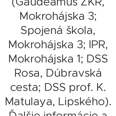
(Gaudeamus ZKR,
Mokrohájska 3;
Spojená škola,
Mokrohájska 3; IPR,
Mokrohájska 1; DSS
Rosa, Dúbravská
cesta; DSS prof. K.
Matulaya, Lipského).
Ďalšie informácie a