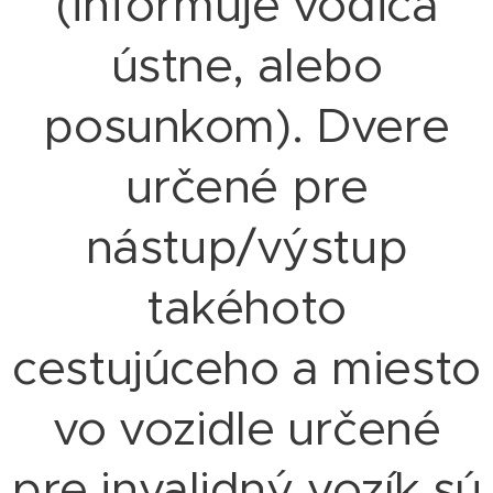
(informuje vodiča
ústne, alebo
posunkom). Dvere
určené pre
nástup/výstup
takéhoto
cestujúceho a miesto
vo vozidle určené
pre invalidný vozík sú