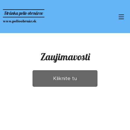
Stránka polio obrnárov
www.polioobrnár.sk
Zaujimavosti
Kliknite tu