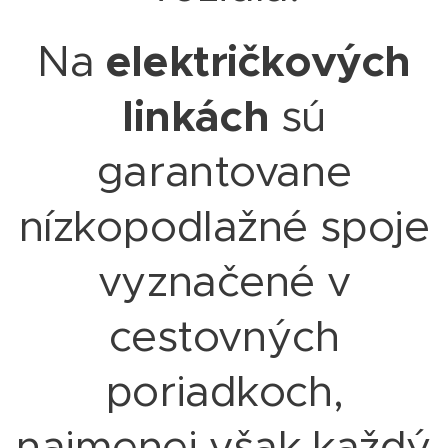
električkových
Na
linkách
sú
garantovane
nízkopodlažné spoje
vyznačené v
cestovných
poriadkoch,
najmenej však každý