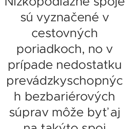
Nízkopodlažné spoje
sú vyznačené v
cestovných
poriadkoch, no v
prípade nedostatku
prevádzkyschopnýc
h bezbariérových
súprav môže byť aj
na takýto spoj