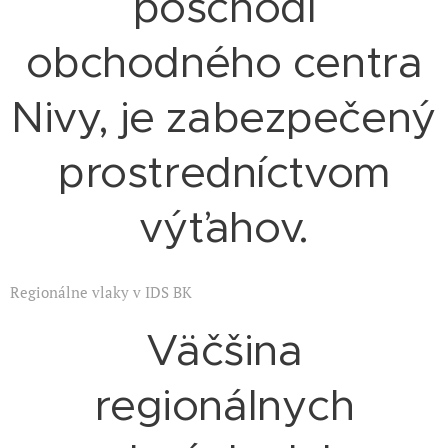
poschodí
obchodného centra
Nivy, je zabezpečený
prostredníctvom
výťahov.
Regionálne vlaky v IDS BK
Väčšina
regionálnych