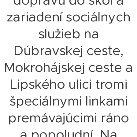
dopravu do škôl a
zariadení sociálnych
služieb na
Dúbravskej ceste,
Mokrohájskej ceste a
Lipského ulici tromi
špeciálnymi linkami
premávajúcimi ráno
a popoludní. Na