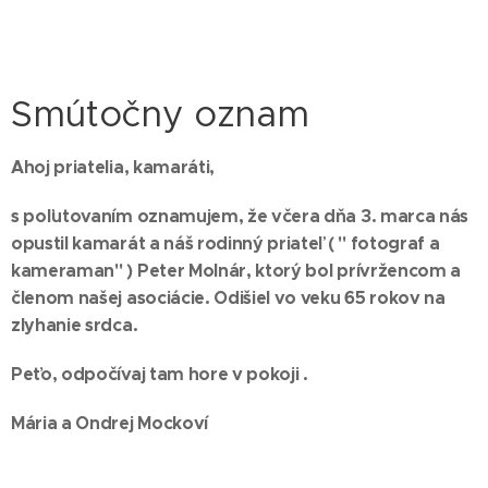
Smútočny oznam
Ahoj priatelia, kamaráti,
s poľutovaním oznamujem, že včera dňa 3. marca nás
opustil kamarát a náš rodinný priateľ ( " fotograf a
kameraman" ) Peter Molnár, ktorý bol prívržencom a
členom našej asociácie. Odišiel vo veku 65 rokov na
zlyhanie srdca.
Peťo, odpočívaj tam hore v pokoji .
Mária a Ondrej Mockoví