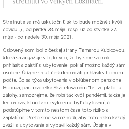
stretnutí vo Veľkých Losinách.
Stretnutie sa má uskutočniť, ak to bude možné ( kvôli
covidu ..) , od piatka 28. mája, resp. už od štvrtka 27.
mája - do nedele 30. mája 2021 .
Oslovený som bol z českej strany Tamarou Kubicovou,
ktorá sa angažuje v tejto veci, že by sme sa mali
prihlásiť a zaistiť si ubytovanie, pokiaľ možno každý sám
osobne. Údajne sa už českí kamaráti prihlásili v hojnom
počte. Čo sa týka ubytovania v obľúbenom penzióne
Horinka, pani majiteľka Skácelová nám "hrozí" platbou
zálohy, samozrejme, že robí tak kvôli pandémii, takže je
len na nás, ktorí tam zvykneme byť ubytovaní, či
podstúpime v tomto neistom čase toto riziko a
zaplatíme. Preto sme sa rozhodli, aby toto riziko každý
zvážil a ubytovanie si vybavil každý sám. Údajne v