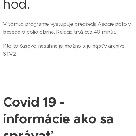
hod.
V tomto programe vystupuje predseda Asocie polio v
besede o polio obrne. Relácia trvá cca 40 minút.
Kto to časovo nestihne je možno si ju nájsť v archíve
STV2
Covid 19 -
informácie ako sa
správať