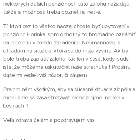
niektorých ďalších penziónoch túto zálohu nežiadajú,
takže si možnosti treba pozrieť na net-e.
Tí, ktorí cez to všetko naozaj chcete byť ubytovaní v
penzióne Horinka, som ochotný to hromadne oznámiť
na recepciu v tomto zariadení p. Neumannovej, s
ohľadom na situáciu, ktorá sa do mája vyvinie. Ak by
bolo treba zaplatiť zálohu, tak len v čase, kedy bude
isté, že môžeme uskutočniť naše stretnutie ! Prosím,
dajte mi vedieť váš názor, či záujem.
Prajem nám všetkým, aby sa súčasná situácia zlepšila a
mohli sme sa zasa stretávať, samozrejme, nie len v
Losinách !!
Veľa zdravia želám a pozdravujem vás,