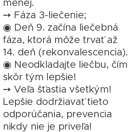
menej.
➙ Fáza 3-liečenie;
◉ Deň 9. začína liečebná
fáza, ktorá môže trvať až
14. deň (rekonvalescencia).
◉ Neodkladajte liečbu, čím
skôr tým lepšie!
➙ Veľa šťastia všetkým!
Lepšie dodržiavať tieto
odporúčania, prevencia
nikdy nie je priveľa!