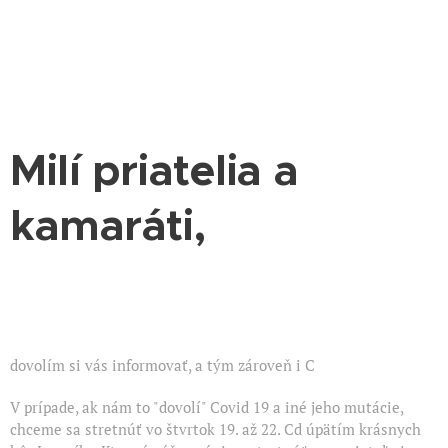
Milí priatelia a
kamaráti,
dovolím si vás informovať, a tým zároveň i C
V prípade, ak nám to "dovolí" Covid 19 a iné jeho mutácie,
chceme sa stretnúť vo štvrtok 19. až 22. Cd úpätím krásnych