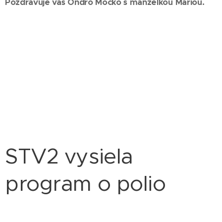
Pozdravuje vás Ondro Mocko s manželkou Máriou.
STV2 vysiela
program o polio