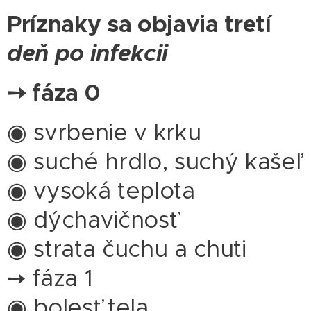
Príznaky sa objavia tretí
deň po infekcii
➙
fáza 0
◉ svrbenie v krku
◉ suché hrdlo, suchý kašeľ
◉ vysoká teplota
◉ dýchavičnosť
◉ strata čuchu a chuti
➙ fáza 1
◉ bolesť tela