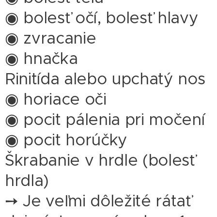
◉ bolesť očí, bolesť hlavy
◉ zvracanie
◉ hnačka
Rinitída alebo upchatý nos
◉ horiace oči
◉ pocit pálenia pri močení
◉ pocit horúčky
Škrabanie v hrdle (bolesť
hrdla)
➙ Je veľmi dôležité rátať