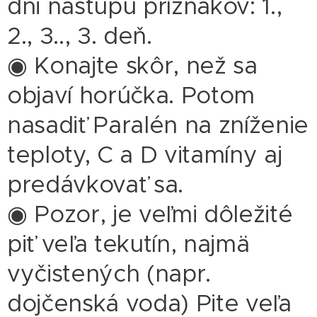
dni nástupu príznakov: 1.,
2., 3.., 3. deň.
◉ Konajte skôr, než sa
objaví horúčka. Potom
nasadiť Paralén na zníženie
teploty, C a D vitamíny aj
predávkovať sa.
◉ Pozor, je veľmi dôležité
piť veľa tekutín, najmä
vyčistených (napr.
dojčenská voda) Pite veľa