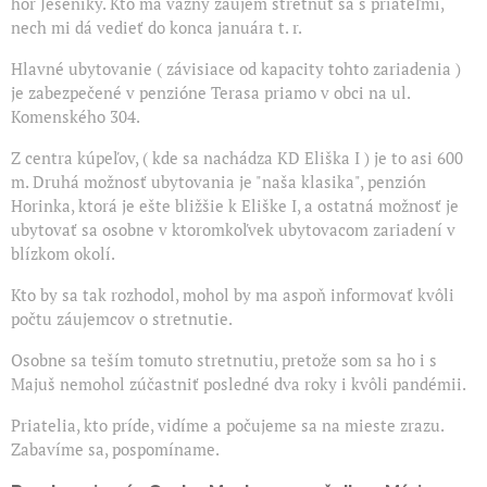
hôr Jeseníky. Kto má vážny záujem stretnúť sa s priateľmi,
nech mi dá vedieť do konca januára t. r.
Hlavné ubytovanie ( závisiace od kapacity tohto zariadenia )
je zabezpečené v penzióne Terasa priamo v obci na ul.
Komenského 304.
Z centra kúpeľov, ( kde sa nachádza KD Eliška I ) je to asi 600
m. Druhá možnosť ubytovania je "naša klasika", penzión
Horinka, ktorá je ešte bližšie k Eliške I, a ostatná možnosť je
ubytovať sa osobne v ktoromkoľvek ubytovacom zariadení v
blízkom okolí.
Kto by sa tak rozhodol, mohol by ma aspoň informovať kvôli
počtu záujemcov o stretnutie.
Osobne sa teším tomuto stretnutiu, pretože som sa ho i s
Majuš nemohol zúčastniť posledné dva roky i kvôli pandémii.
Priatelia, kto príde, vidíme a počujeme sa na mieste zrazu.
Zabavíme sa, pospomíname.