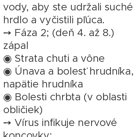
vody, aby ste udržali suché
hrdlo a vyčistili pľúca.
➙ Fáza 2; (deň 4. až 8.)
zápal
◉ Strata chuti a vône
◉ Únava a bolesť hrudníka,
napätie hrudníka
◉ Bolesti chrbta (v oblasti
obličiek)
➙ Vírus infikuje nervové
koncovky;