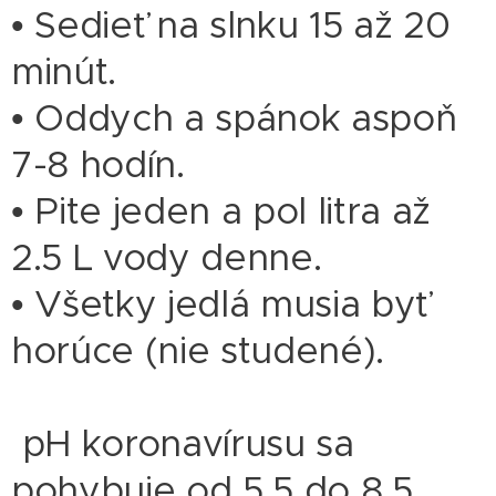
• Sedieť na slnku 15 až 20
minút.
• Oddych a spánok aspoň
7-8 hodín.
• Pite jeden a pol litra až
2.5 L vody denne.
• Všetky jedlá musia byť
horúce (nie studené).
pH koronavírusu sa
pohybuje od 5,5 do 8,5.