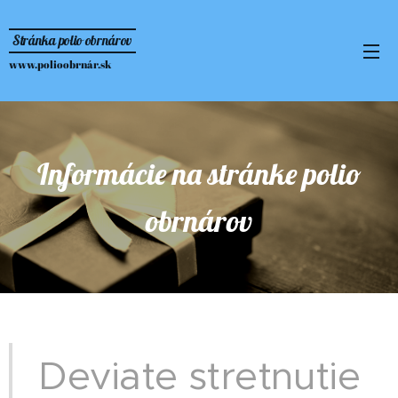
Stránka polio obrnárov
www.polioobrnár.sk
Informácie na stránke polio
obrnárov
Deviate stretnutie